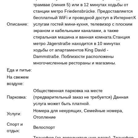
трамвае (линия 5) или в 12 минутах ходьбы от
станции метро Friedensbrücke. Предоставляется
бесплатный WiFi и проводной доступ в Интернет.К
Описание:
услугам гостей мини-кухня, телевизор с плоским
экраном и кабельными каналами, а также
стиральная машина и ванная комната.Станция
метро Jägerstraße находится в 10 минутах
ходьбы от апартаментов King David -
Dammstraße. Поблизости расположены
многочисленные рестораны и магазины.
Еда и питье:
На свежем
воздухе:
Общественная парковка на месте
Парковка:
(предварительный заказ не требуется) Данная
услуга может быть платной.
Номера для некурящих, Семейные номера,
Услуги:
Отопление
Спорт и
Велоспорт
отдых:
Трансфер (за дополнительную плату), Трансфер